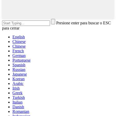
Presione enter para buscar o ESC
para cerrar
English
Chinese
Chinese
French
German
Portuguese
Spanish
Russian
Japanese
Korean
Arabic
Irish
Greek
Turkish
Italian
Danish
Romanian