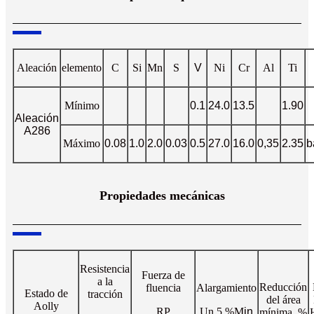
Aleación
elemento
C
Si
Mn
S
V
Ni
Cr
Al
Ti
Mínimo
0.1
24.0
13.5
1.90
Aleación
A286
Máximo
0.08
1.0
2.0
0.03
0.5
27.0
16.0
0,35
2.35
b
Propiedades mecánicas
Resistencia
Fuerza de
a la
Reducción
fluencia
Alargamiento
Estado de
tracción
del área
Aolly
RP
Un 5 %
M
in
mínima, %