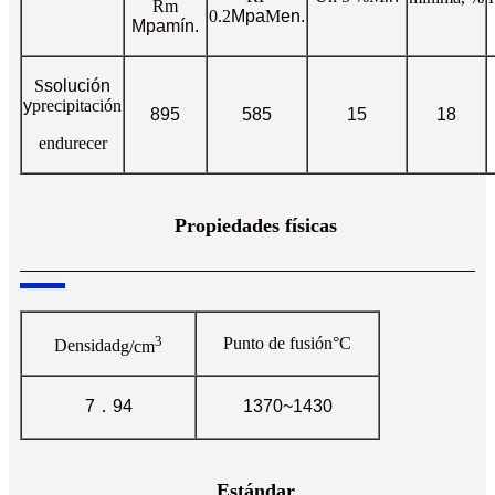
Rm
0.2
Mpa
M
en.
Mpa
mín.
S
solución
y
precipitación
895
585
15
18
endurecer
Propiedades físicas
3
Punto de fusión
°C
Densidad
g/cm
7
．
94
1370~1430
Estándar