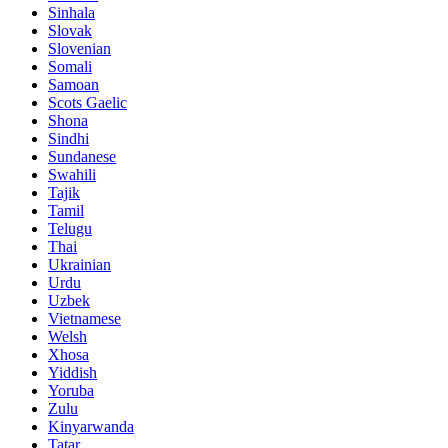
Sinhala
Slovak
Slovenian
Somali
Samoan
Scots Gaelic
Shona
Sindhi
Sundanese
Swahili
Tajik
Tamil
Telugu
Thai
Ukrainian
Urdu
Uzbek
Vietnamese
Welsh
Xhosa
Yiddish
Yoruba
Zulu
Kinyarwanda
Tatar