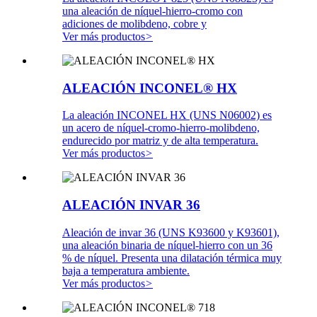
una aleación de níquel-hierro-cromo con
adiciones de molibdeno, cobre y
Ver más productos
>
ALEACIÓN INCONEL® HX
La aleación INCONEL HX (UNS N06002) es
un acero de níquel-cromo-hierro-molibdeno,
endurecido por matriz y de alta temperatura.
Ver más productos
>
ALEACIÓN INVAR 36
Aleación de invar 36 (UNS K93600 y K93601),
una aleación binaria de níquel-hierro con un 36
% de níquel. Presenta una dilatación térmica muy
baja a temperatura ambiente.
Ver más productos
>